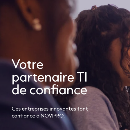
Votre
partenaire TI
us avons trouvé un partenaire qui se soucie vraiment
de confiance
 notre réussite! Leurs services sont clé en main et nous
frent une véritable paix d’esprit. C’est notre partenaire
 confiance en matière de TI.
Ces entreprises innovantes font
confiance à NOVIPRO.
Jean-François Leclerc
Président