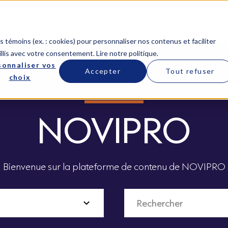
Services
Services gérés
Ressources
 témoins (ex. : cookies) pour personnaliser nos contenus et faciliter
llis avec votre consentement.
Lire notre politique
.
sonnaliser vos
Accepter
Tout refuser
choix
NOVIPRO
Bienvenue sur la plateforme de contenu de NOVIPRO