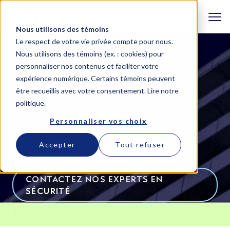
Nous utilisons des témoins
Le respect de votre vie privée compte pour nous.
Nous utilisons des témoins (ex. : cookies) pour
Solutions de services de
personnaliser nos contenus et faciliter votre
expérience numérique. Certains témoins peuvent
sécurité gérés (MSSP)
être recueillis avec votre consentement.
Lire notre
politique
.
Personnaliser vos choix
Protégez votre entreprise avec
l'expertise NOVIPRO
Accepter
Tout refuser
CONTACTEZ NOS EXPERTS EN
SÉCURITÉ