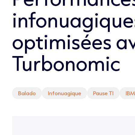
infonuagique
optimisées a
Turbonomic
Balado
Infonuagique
Pause TI
IBM