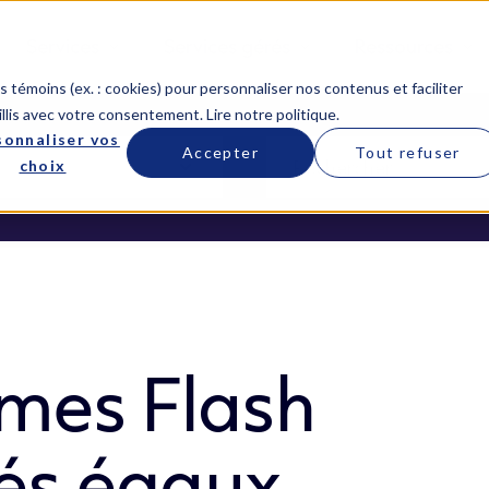
Services
Services gérés
Ressources
 témoins (ex. : cookies) pour personnaliser nos contenus et faciliter
llis avec votre consentement.
Lire notre politique
.
sonnaliser vos
Accepter
Tout refuser
choix
èmes Flash
és égaux,