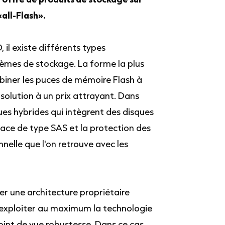
«all-Flash».
 il existe différents types
tèmes de stockage. La forme la plus
biner les puces de mémoire Flash à
olution à un prix attrayant. Dans
ues hybrides qui intègrent des disques
face de type SAS et la protection des
elle que l'on retrouve avec les
r une architecture propriétaire
'exploiter au maximum la technologie
int de vue robustesse. Dans ce cas,