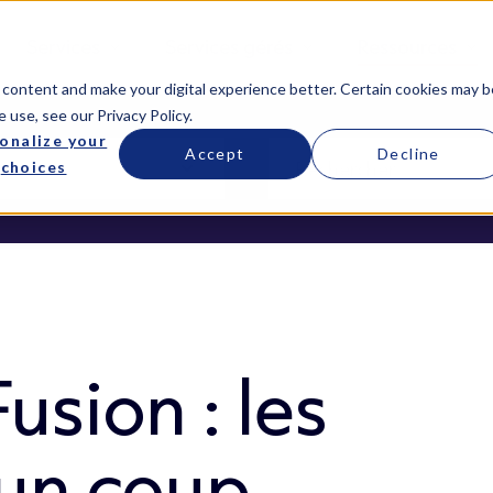
Services
Services gérés
Ressources
 content and make your digital experience better. Certain cookies may b
e use, see our
Privacy Policy
.
onalize your
Accept
Decline
choices
usion : les
 un coup