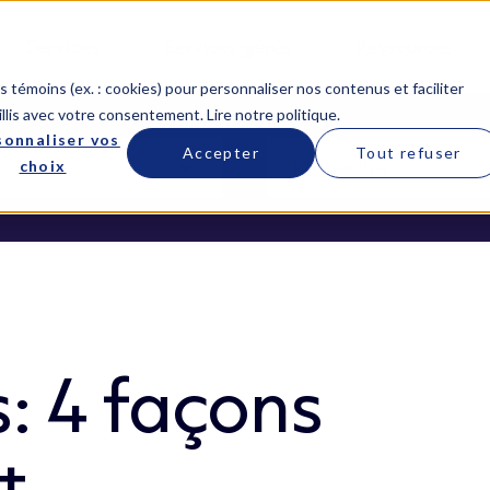
Services
Services gérés
Ressources
 témoins (ex. : cookies) pour personnaliser nos contenus et faciliter
llis avec votre consentement.
Lire notre politique
.
sonnaliser vos
Accepter
Tout refuser
choix
 4 façons
t