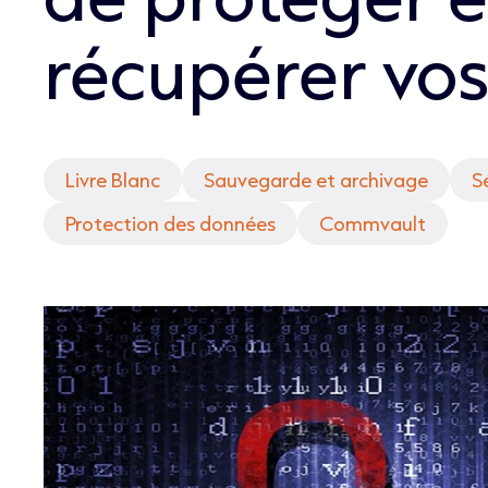
récupérer vo
Livre Blanc
Sauvegarde et archivage
S
Protection des données
Commvault