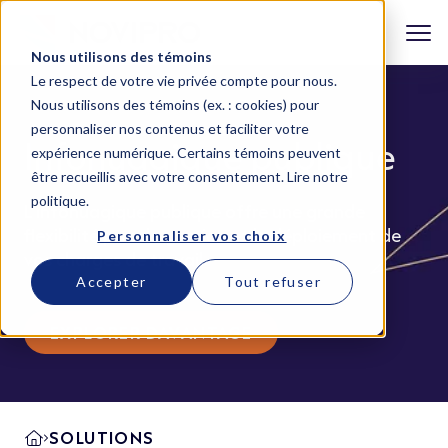
Nous utilisons des témoins
Le respect de votre vie privée compte pour nous.
Nous utilisons des témoins (ex. : cookies) pour
personnaliser nos contenus et faciliter votre
Infonuagique publique
expérience numérique. Certains témoins peuvent
être recueillis avec votre consentement.
Lire notre
politique
.
L'infonuagique publique offre une grande
flexibilité pour la gestion et le déploiement de
Personnaliser vos choix
vos charges de travail.
Accepter
Tout refuser
EXPLORER DAVANTAGE
SOLUTIONS