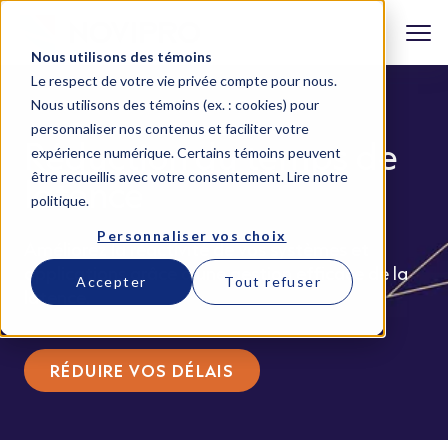
Nous utilisons des témoins
Le respect de votre vie privée compte pour nous.
Nous utilisons des témoins (ex. : cookies) pour
personnaliser nos contenus et faciliter votre
Réduction du temps de
expérience numérique. Certains témoins peuvent
être recueillis avec votre consentement.
Lire notre
latence
politique
.
Personnaliser vos choix
Améliorez la réactivité de vos systèmes et
applications grâce à une gestion efficace de la
Accepter
Tout refuser
latence.
RÉDUIRE VOS DÉLAIS