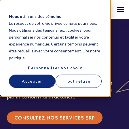
Nous utilisons des témoins
Le respect de votre vie privée compte pour nous.
Nous utilisons des témoins (ex. : cookies) pour
personnaliser nos contenus et faciliter votre
Progiciel de gestion
expérience numérique. Certains témoins peuvent
être recueillis avec votre consentement.
Lire notre
intégré (ERP) pour les
politique
.
industries
Personnaliser vos choix
Accepter
Tout refuser
Stimulez la performance de votre entreprise
avec une solution adressant l'ensemble de la
planification manufacturière.
CONSULTEZ NOS SERVICES ERP